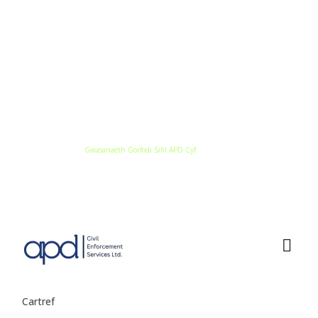
Canolfan Fusnes Conwy, Ffordd y Gyffordd,
Cyffordd Llandudno, Conwy, LL31 9XX
ymholiadau@apdservices.net
ymholiadau@apdservices.net
© 2026
Gwasanaeth Gorfodi Sifil APD Cyf.
. Cedwir Pob Hawl.
Telerau Ac Amodau | Datganiad Preifatrwydd
Cartref