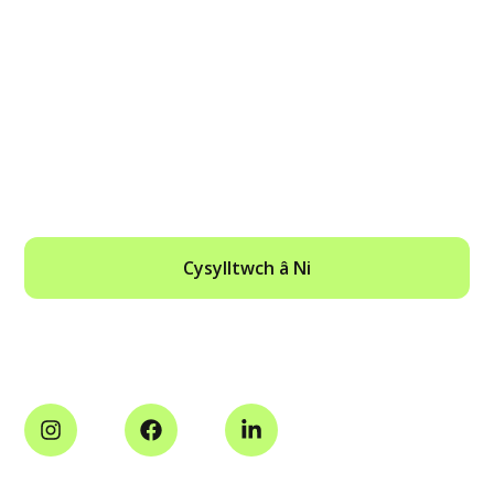
SIARADWCH Â ARBENIGWR GORFODI
HEDDIW
Cysylltwch â Ni
Cyfryngau Cymdeithasol