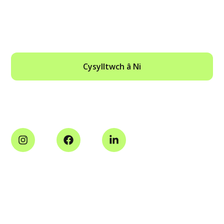
SIARADWCH Â ARBENIGWR GORFODI
HEDDIW
Cysylltwch â Ni
Cyfryngau Cymdeithasol
Gwasanaethau
Tudalennau
CRAR A Fforffediadau Busnes
Ardal Y Cleient